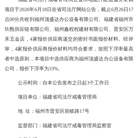
项目
于
2026年6
月
18
日在省司法厅网站公告，截止
6
月
26
日
17
点0
0分共收到
福州顶盛达办公设备有限公司、福建省福州市
玖甄供应链有限公司、福州鑫程程建材有限公司、晋安区万
禾五金店，
4
家报价
供应商
递交的密封
书面报价材料。经评
审，
4家
报价
供应商
报价材料均符合要求，按照
下浮率最高
者中选
原则
，
本项目中选供应商为福州顶盛达办公设备有限
公司，报价下浮率为
33%
。
公示时间：自本公告发布之日起
3个工作日
项目单位：福建省司法厅戒毒管理局
地
址：福州市晋安区前岐路17号
监督部门：福建省司法厅戒毒管理局监察室